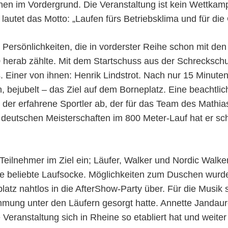
en im Vordergrund. Die Veranstaltung ist kein Wettkampf
autet das Motto: „Laufen fürs Betriebsklima und für die
e Persönlichkeiten, die in vorderster Reihe schon mit d
erab zählte. Mit dem Startschuss aus der Schreckschussp
s. Einer von ihnen: Henrik Lindstrot. Nach nur 15 Minut
bejubelt – das Ziel auf dem Borneplatz. Eine beachtliche
e der erfahrene Sportler ab, der für das Team des Mathia
 deutschen Meisterschaften im 800 Meter-Lauf hat er sch
eilnehmer im Ziel ein; Läufer, Walker und Nordic Walker.
die beliebte Laufsocke. Möglichkeiten zum Duschen wu
latz nahtlos in die AfterShow-Party über. Für die Musik
ng unter den Läufern gesorgt hatte. Annette Jandaurek 
ie Veranstaltung sich in Rheine so etabliert hat und weit