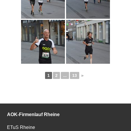
1
2
...
13
►
AOK-Firmenlauf Rheine
ETuS Rheine