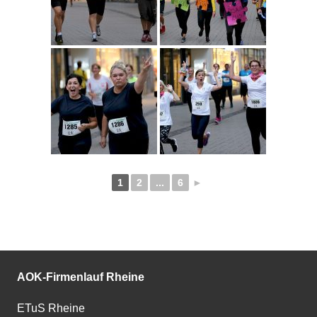
1
2
...
6
►
AOK-Firmenlauf Rheine
ETuS Rheine