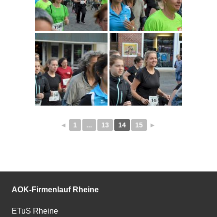
◄
1
...
13
14
15
►
AOK-Firmenlauf Rheine
ETuS Rheine