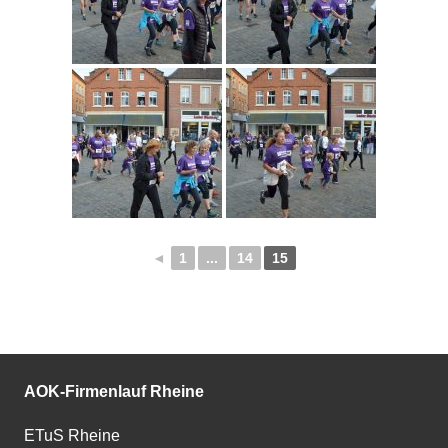
◄
1
...
14
15
AOK-Firmenlauf Rheine
ETuS Rheine