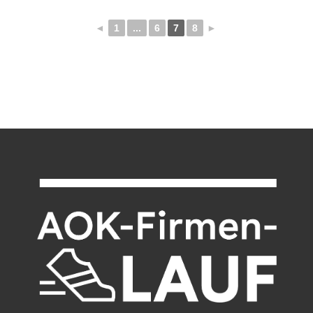
◄
1
...
6
7
8
►