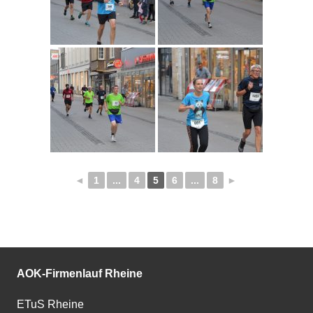
◄
1
...
4
5
6
...
8
►
AOK-Firmenlauf Rheine
ETuS Rheine