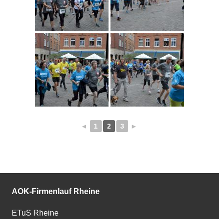
◄
1
2
3
►
AOK-Firmenlauf Rheine
ETuS Rheine