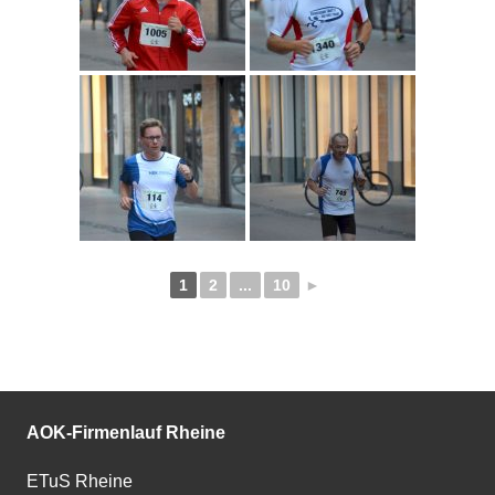
1
2
...
10
►
AOK-Firmenlauf Rheine
ETuS Rheine