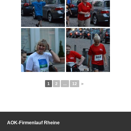
1
2
...
12
►
AOK-Firmenlauf Rheine