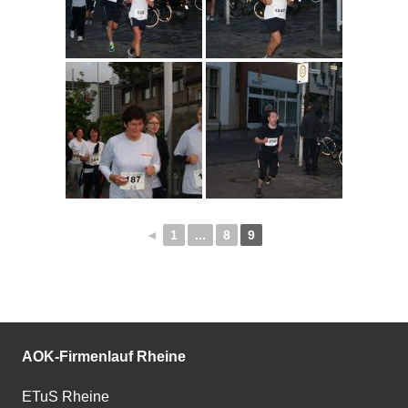
◄
1
...
8
9
AOK-Firmenlauf Rheine
ETuS Rheine